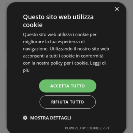
×
Convenienza garantita
Questo sito web utilizza
Volantino
non più valido
Scaduto il:
02.05.2026
cookie
Questo sito web utilizza i cookie per
migliorare la tua esperienza di
navigazione. Utilizzando il nostro sito web
acconsenti a tutti i cookie in conformità
con la nostra policy per i cookie.
Leggi di
più
Pulizie di primavera
Volantino
non più valido
ACCETTA TUTTO
Scaduto il:
18.04.2026
RIFIUTA TUTTO
MOSTRA DETTAGLI
POWERED BY COOKIESCRIPT