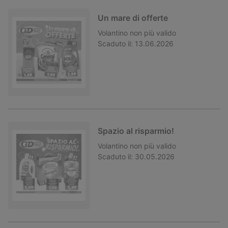
Un mare di offerte
Volantino
non più valido
Scaduto il:
13.06.2026
Spazio al risparmio!
Volantino
non più valido
Scaduto il:
30.05.2026