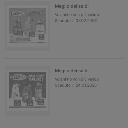
Meglio dei saldi
Volantino
non più valido
Scaduto il:
07.02.2026
Meglio dei saldi
Volantino
non più valido
Scaduto il:
24.01.2026