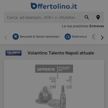
La tua posizione:
Entreves
Bevande & Generi alimentari
Elettronica
Fai d
Indietro
Ava
Volantino Talento Napoli attuale