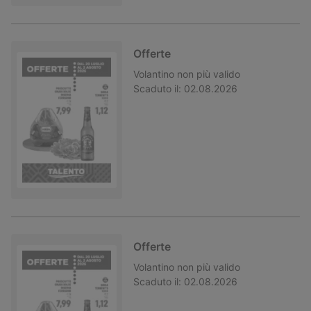
Offerte
Volantino
non più valido
Scaduto il:
02.08.2026
Offerte
Volantino
non più valido
Scaduto il:
02.08.2026