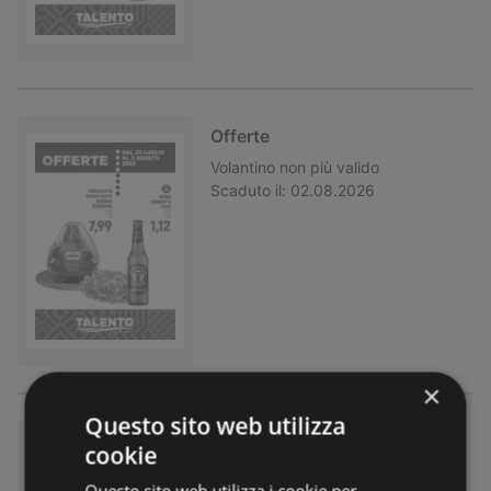
Offerte
Volantino
non più valido
Scaduto il:
02.08.2026
×
Questo sito web utilizza
Offerte
cookie
Volantino
non più valido
Questo sito web utilizza i cookie per