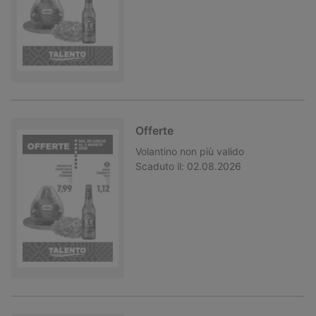
Offerte
Volantino
non più valido
Scaduto il:
02.08.2026