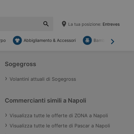
La tua posizione:
Entreves
rpo
Abbigliamento & Accessori
Bambini
Mob
Avanti
Sogegross
Volantini attuali di Sogegross
Commercianti simili a Napoli
Visualizza tutte le offerte di ZONA a Napoli
Visualizza tutte le offerte di Pascar a Napoli