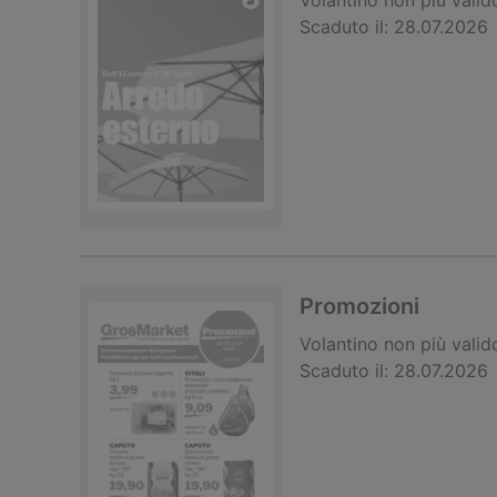
Volantino
non più valid
Scaduto il:
28.07.2026
Promozioni
Volantino
non più valid
Scaduto il:
28.07.2026