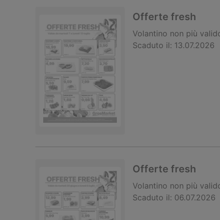
Offerte fresh
Volantino
non più valid
Scaduto il:
13.07.2026
Offerte fresh
Volantino
non più valid
Scaduto il:
06.07.2026