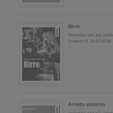
Birre
Volantino
non più valid
Scaduto il:
28.07.2026
Arredo esterno