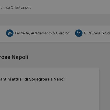
tini su
Offertolino.it
a
Fai da te, Arredamento & Giardino
Cura Casa & Co
ross Napoli
antini attuali di Sogegross a Napoli