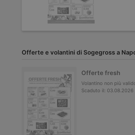
Offerte e volantini di Sogegross a Napo
Offerte fresh
Volantino
non più valid
Scaduto il:
03.08.2026