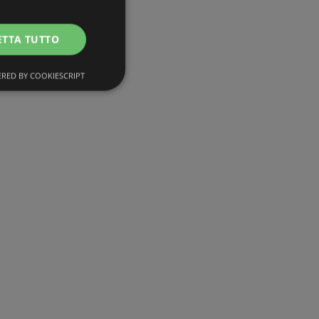
ETTA TUTTO
RED BY COOKIESCRIPT