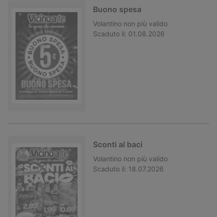
Buono spesa
Volantino
non più valido
Scaduto il:
01.08.2026
Sconti al baci
Volantino
non più valido
Scaduto il:
18.07.2026