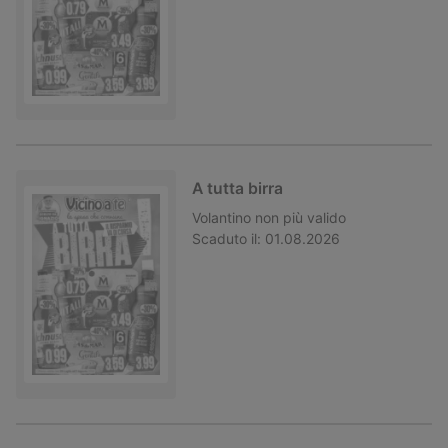
A tutta birra
Volantino
non più valido
Scaduto il:
01.08.2026