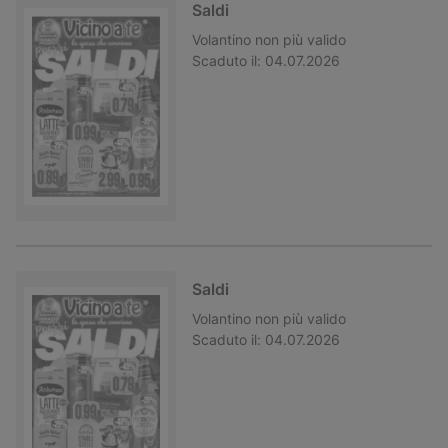
Saldi
Volantino
non più valido
Scaduto il:
04.07.2026
Saldi
Volantino
non più valido
Scaduto il:
04.07.2026