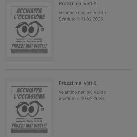
Prezzi mai visti!!
Volantino
non più valido
Scaduto il:
11.02.2026
Prezzi mai visti!!
Volantino
non più valido
Scaduto il:
10.02.2026