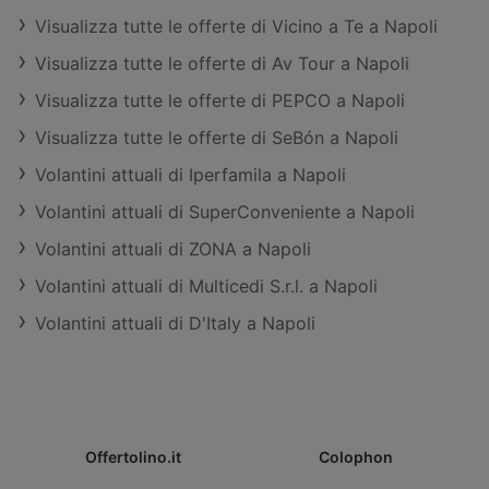
Visualizza tutte le offerte di Vicino a Te a Napoli
Visualizza tutte le offerte di Av Tour a Napoli
Visualizza tutte le offerte di PEPCO a Napoli
Visualizza tutte le offerte di SeBón a Napoli
Volantini attuali di Iperfamila a Napoli
Volantini attuali di SuperConveniente a Napoli
Volantini attuali di ZONA a Napoli
Volantini attuali di Multicedi S.r.l. a Napoli
Volantini attuali di D'Italy a Napoli
Offertolino.it
Colophon