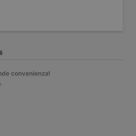
i
ande convenienza!
o