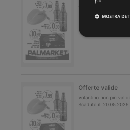
più
Volantino
non più valid
Scaduto il:
20.05.2026
MOSTRA DET
Offerte valide
Volantino
non più valid
Scaduto il:
20.05.2026