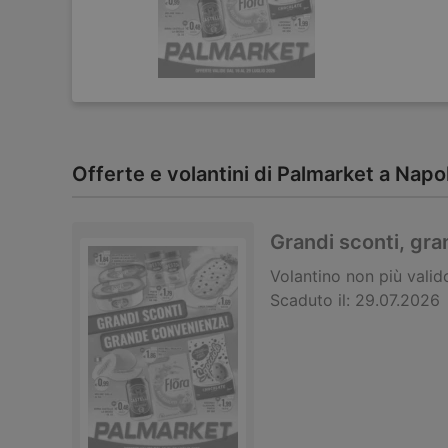
Offerte e volantini di Palmarket a Napol
Grandi sconti, gr
Volantino
non più valid
Scaduto il:
29.07.2026