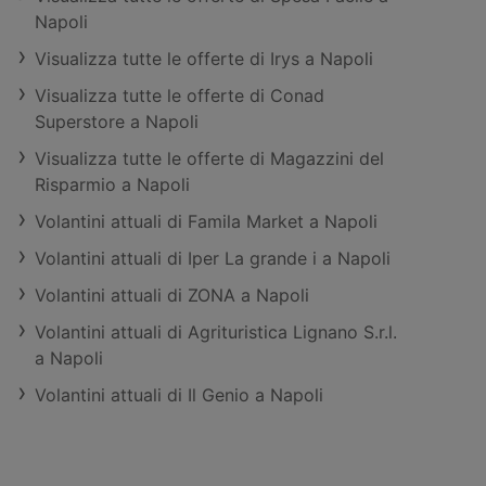
Napoli
Visualizza tutte le offerte di Irys a Napoli
Visualizza tutte le offerte di Conad
Superstore a Napoli
Visualizza tutte le offerte di Magazzini del
Risparmio a Napoli
Volantini attuali di Famila Market a Napoli
Volantini attuali di Iper La grande i a Napoli
Volantini attuali di ZONA a Napoli
Volantini attuali di Agrituristica Lignano S.r.l.
a Napoli
Volantini attuali di Il Genio a Napoli