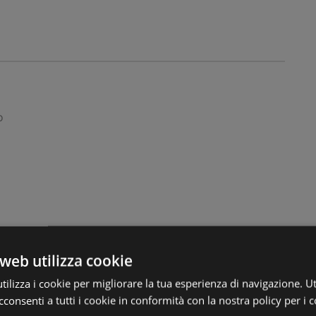
o
web utilizza cookie
ilizza i cookie per migliorare la tua esperienza di navigazione. Ut
consenti a tutti i cookie in conformità con la nostra policy per i c