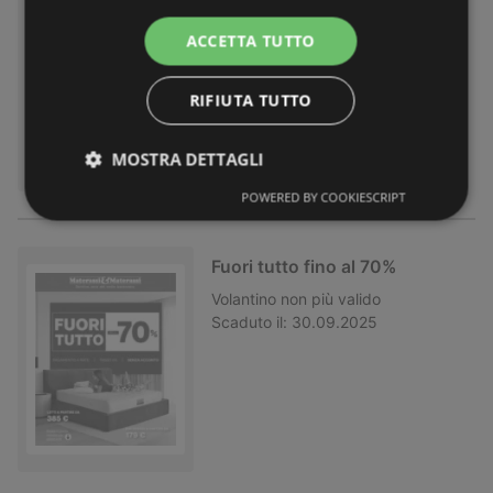
Volantino
non più valido
ACCETTA TUTTO
Scaduto il:
31.10.2025
RIFIUTA TUTTO
MOSTRA DETTAGLI
POWERED BY COOKIESCRIPT
Fuori tutto fino al 70%
Volantino
non più valido
Scaduto il:
30.09.2025