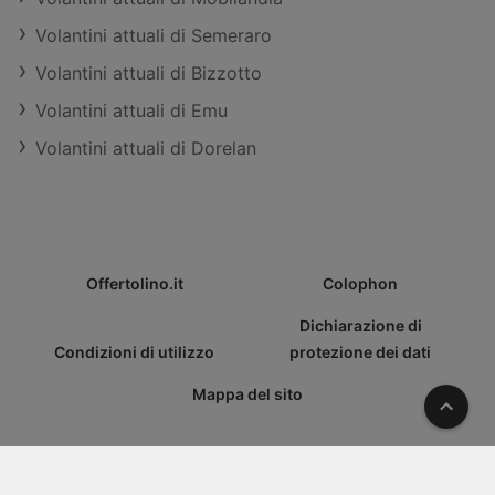
Volantini attuali di Semeraro
Volantini attuali di Bizzotto
Volantini attuali di Emu
Volantini attuali di Dorelan
Offertolino.it
Colophon
Dichiarazione di
Condizioni di utilizzo
protezione dei dati
Mappa del sito
Verso 