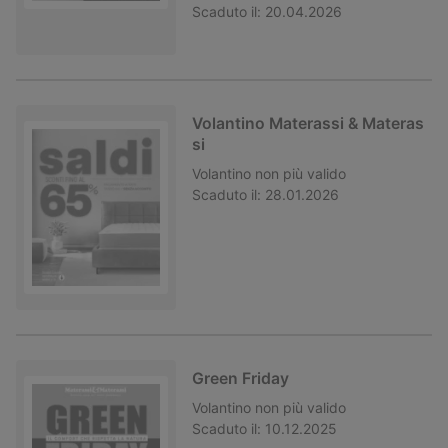
Scaduto il:
20.04.2026
Volantino Materassi & Materas
si
Volantino
non più valido
Scaduto il:
28.01.2026
Green Friday
Volantino
non più valido
Scaduto il:
10.12.2025