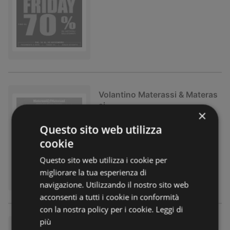
Volantino Materassi & Materas
si
×
Volantino
non più valido
Questo sito web utilizza
Scaduto il:
30.11.2025
cookie
Questo sito web utilizza i cookie per
migliorare la tua esperienza di
navigazione. Utilizzando il nostro sito web
acconsenti a tutti i cookie in conformità
con la nostra policy per i cookie.
Leggi di
più
Fuori tutto fino al 70%