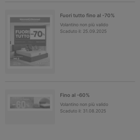
Fuori tutto fino al -70%
Volantino
non più valido
Scaduto il:
25.09.2025
Fino al -60%
Volantino
non più valido
Scaduto il:
31.08.2025