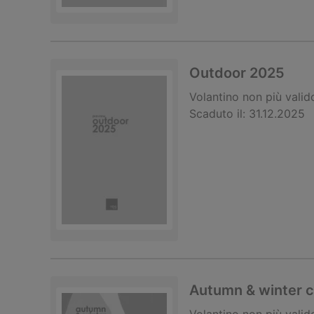
Outdoor 2025
Volantino
non più valid
Scaduto il:
31.12.2025
Autumn & winter c