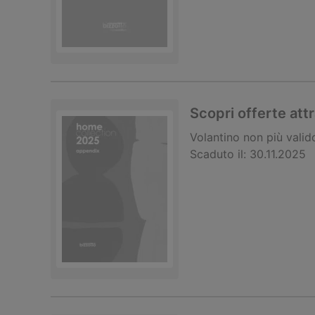
Scopri offerte att
Volantino
non più valid
Scaduto il:
30.11.2025