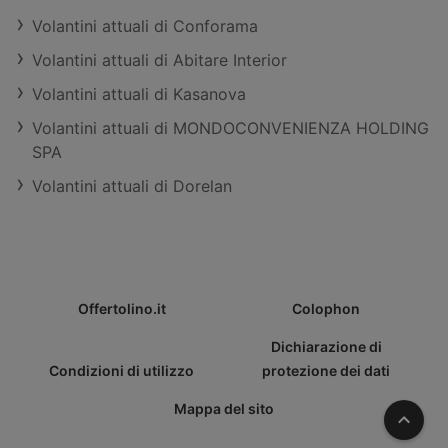
Volantini attuali di Conforama
Volantini attuali di Abitare Interior
Volantini attuali di Kasanova
Volantini attuali di MONDOCONVENIENZA HOLDING
SPA
Volantini attuali di Dorelan
Offertolino.it
Colophon
Dichiarazione di
Condizioni di utilizzo
protezione dei dati
Mappa del sito
Verso 