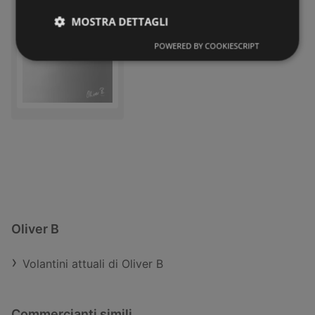
Scaduto il:
30.11.2025
MOSTRA DETTAGLI
POWERED BY COOKIESCRIPT
Oliver B
Volantini attuali di Oliver B
Commercianti simili