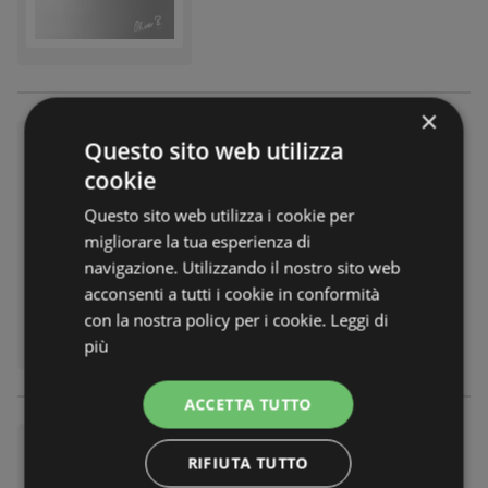
×
Offerte Oliver B
Questo sito web utilizza
Volantino
non più valido
cookie
Scaduto il:
30.11.2025
Questo sito web utilizza i cookie per
migliorare la tua esperienza di
navigazione. Utilizzando il nostro sito web
acconsenti a tutti i cookie in conformità
con la nostra policy per i cookie.
Leggi di
più
ACCETTA TUTTO
Offerte Oliver B
RIFIUTA TUTTO
Volantino
non più valido