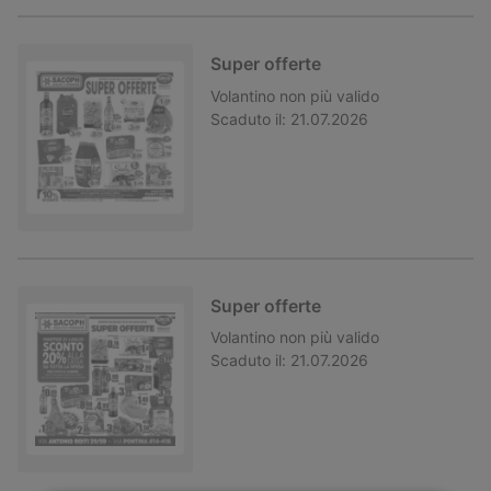
Super offerte
Volantino
non più valido
Scaduto il:
21.07.2026
Super offerte
Volantino
non più valido
Scaduto il:
21.07.2026