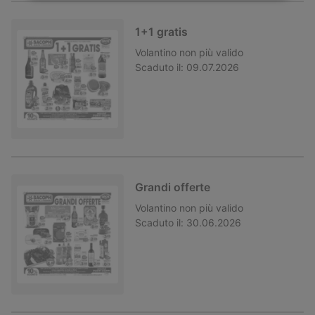
1+1 gratis
Volantino
non più valido
Scaduto il:
09.07.2026
Grandi offerte
Volantino
non più valido
Scaduto il:
30.06.2026