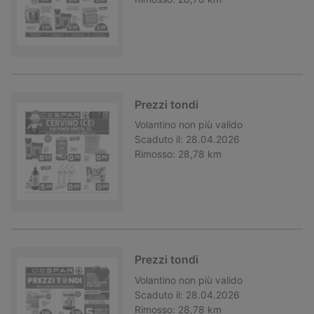
Prezzi tondi
Volantino
non più valido
Scaduto il:
28.04.2026
Rimosso:
28,78 km
Prezzi tondi
Volantino
non più valido
Scaduto il:
28.04.2026
Rimosso:
28,78 km