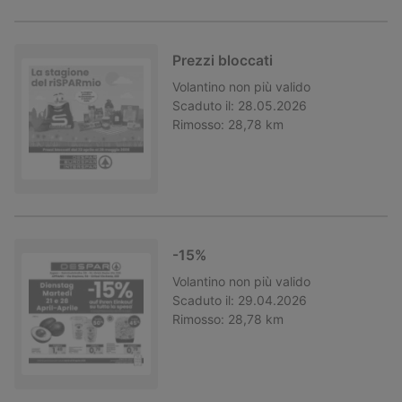
Prezzi bloccati
Volantino
non più valido
Scaduto il:
28.05.2026
Rimosso:
28,78 km
-15%
Volantino
non più valido
Scaduto il:
29.04.2026
Rimosso:
28,78 km