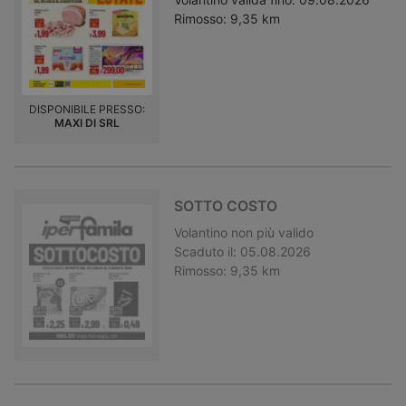
Rimosso:
9,35 km
DISPONIBILE PRESSO:
MAXI DI SRL
SOTTO COSTO
Volantino
non più valido
Scaduto il:
05.08.2026
Rimosso:
9,35 km