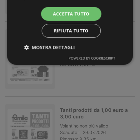
ACCETTA TUTTO
RIFIUTA TUTTO
Tanti prodotti da 1,00 euro a
3,00 euro
MOSTRA DETTAGLI
Volantino
non più valido
Scaduto il:
29.07.2026
POWERED BY COOKIESCRIPT
Rimosso:
9,35 km
Tanti prodotti da 1,00 euro a
3,00 euro
Volantino
non più valido
Scaduto il:
29.07.2026
Rimosso:
9,35 km