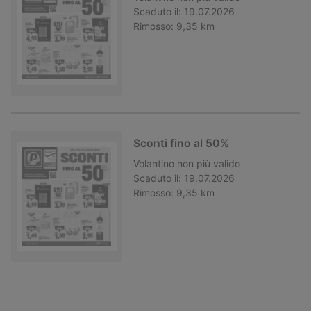
Scaduto il:
19.07.2026
Rimosso:
9,35 km
Sconti fino al 50%
Volantino
non più valido
Scaduto il:
19.07.2026
Rimosso:
9,35 km