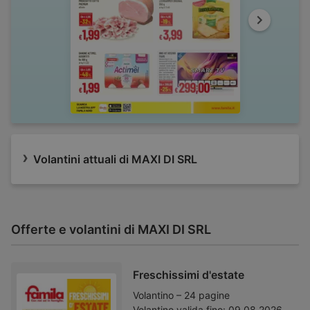
Al volant
Volantini attuali di MAXI DI SRL
Offerte e volantini di MAXI DI SRL
Freschissimi d'estate
Volantino – 24 pagine
Volantino valida fino:
09.08.2026