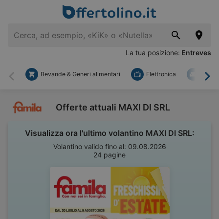
La tua posizione:
Entreves
Bevande & Generi alimentari
Elettronica
Fai d
Indietro
Ava
Offerte attuali MAXI DI SRL
Visualizza ora l'ultimo volantino MAXI DI SRL:
Volantino valido fino al: 09.08.2026
24 pagine