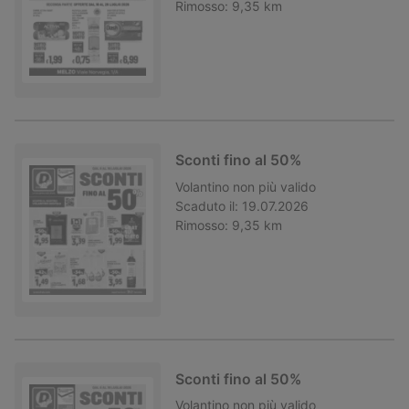
Rimosso:
9,35 km
Sconti fino al 50%
Volantino
non più valido
Scaduto il:
19.07.2026
Rimosso:
9,35 km
Sconti fino al 50%
Volantino
non più valido