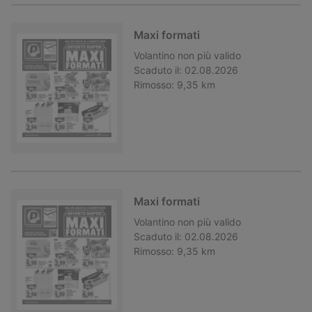
Maxi formati
Volantino
non più valido
Scaduto il:
02.08.2026
Rimosso:
9,35 km
Maxi formati
Volantino
non più valido
Scaduto il:
02.08.2026
Rimosso:
9,35 km