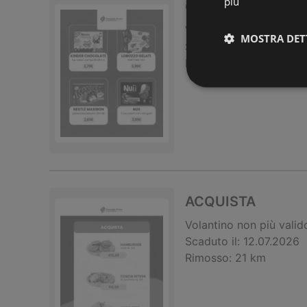
più
Offerte
Volantino
non più valid
MOSTRA DET
Scaduto il:
12.07.2026
Rimosso:
21 km
ACQUISTA
Volantino
non più valid
Scaduto il:
12.07.2026
Rimosso:
21 km