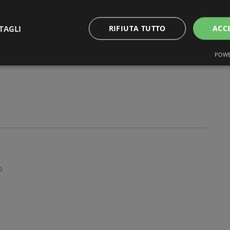
o
TAGLI
RIFIUTA TUTTO
ACC
POWE
o