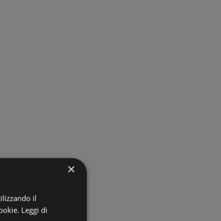
×
ilizzando il
ookie.
Leggi di