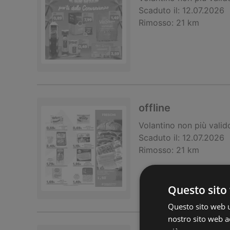
Scaduto il:
12.07.2026
Rimosso:
21 km
offline
Volantino
non più valid
Scaduto il:
12.07.2026
Rimosso:
21 km
Questo sito 
Questo sito web ut
nostro sito web ac