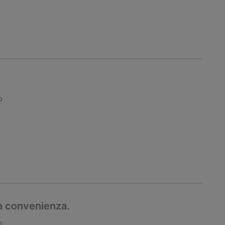
o
la convenienza.
o