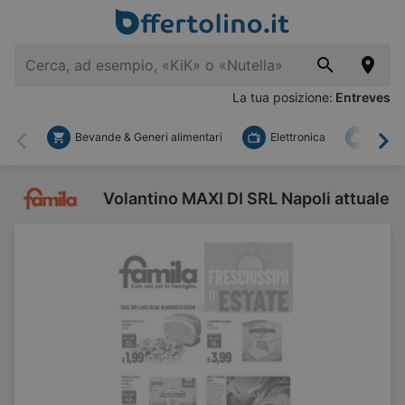
La tua posizione:
Entreves
Bevande & Generi alimentari
Elettronica
Fai d
Indietro
Ava
Volantino MAXI DI SRL Napoli attuale