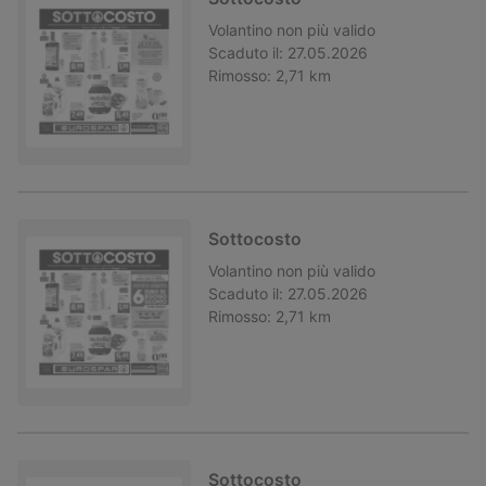
Volantino
non più valido
Scaduto il:
27.05.2026
Rimosso:
2,71 km
Sottocosto
Volantino
non più valido
Scaduto il:
27.05.2026
Rimosso:
2,71 km
Sottocosto