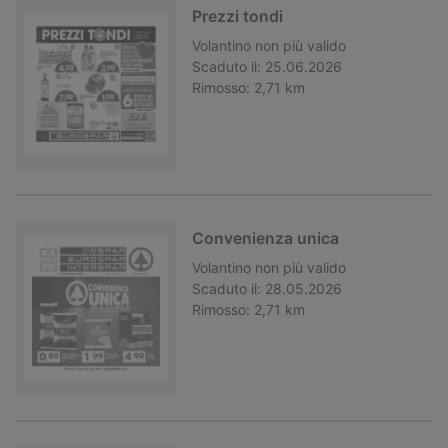
Prezzi tondi
Volantino
non più valido
Scaduto il:
25.06.2026
Rimosso:
2,71 km
Convenienza unica
Volantino
non più valido
Scaduto il:
28.05.2026
Rimosso:
2,71 km