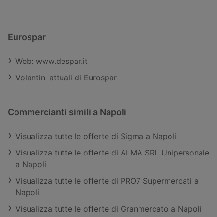
Eurospar
Web: www.despar.it
Volantini attuali di Eurospar
Commercianti simili a Napoli
Visualizza tutte le offerte di Sigma a Napoli
Visualizza tutte le offerte di ALMA SRL Unipersonale
a Napoli
Visualizza tutte le offerte di PRO7 Supermercati a
Napoli
Visualizza tutte le offerte di Granmercato a Napoli