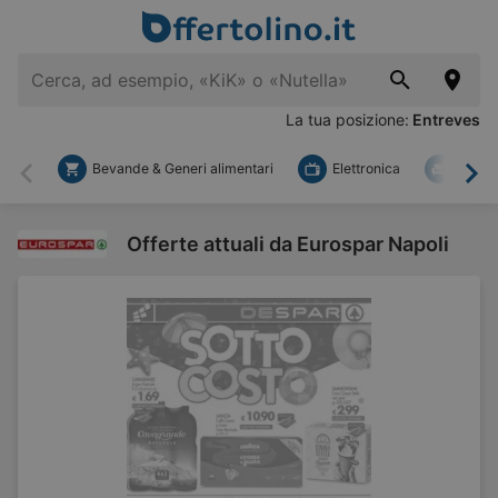
La tua posizione:
Entreves
Bevande & Generi alimentari
Elettronica
Fai d
Indietro
Ava
Offerte attuali da Eurospar Napoli