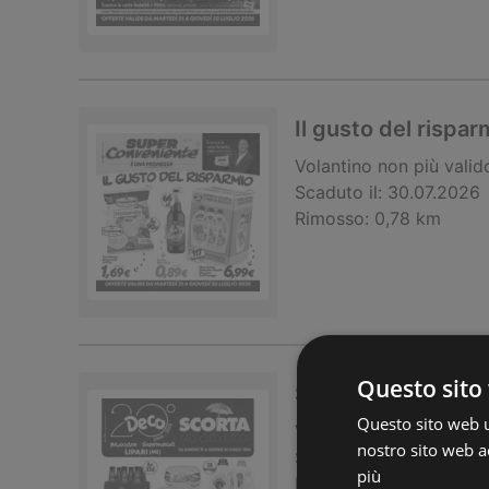
Il gusto del rispar
Volantino
non più valid
Scaduto il:
30.07.2026
Rimosso:
0,78 km
Questo sito 
Scorta vacanza
Questo sito web ut
Volantino
non più valid
nostro sito web ac
Scaduto il:
30.07.2026
più
Rimosso:
0,78 km