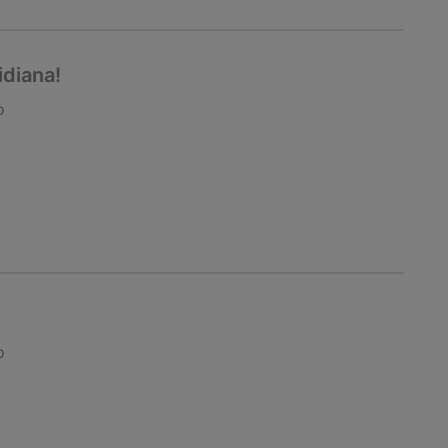
diana!
o
o