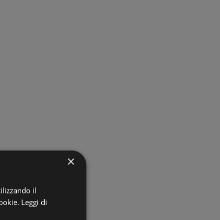
×
ilizzando il
ookie.
Leggi di