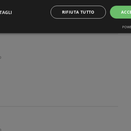
TAGLI
RIFIUTA TUTTO
ACC
POWE
o
o