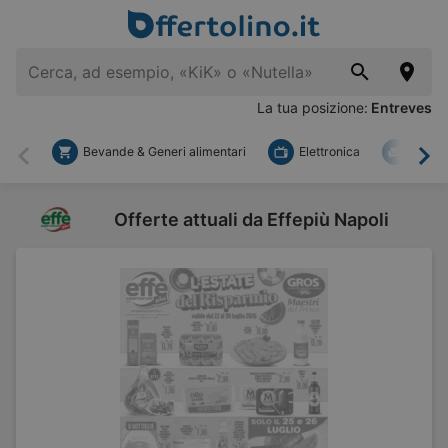
La tua posizione:
Entreves
Bevande & Generi alimentari
Elettronica
Fai d
Indietro
Ava
Offerte attuali da Effepiù Napoli