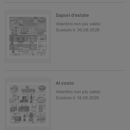
Sapori d'estate
Volantino
non più valido
Scaduto il:
30.06.2026
Al costo
Volantino
non più valido
Scaduto il:
18.06.2026