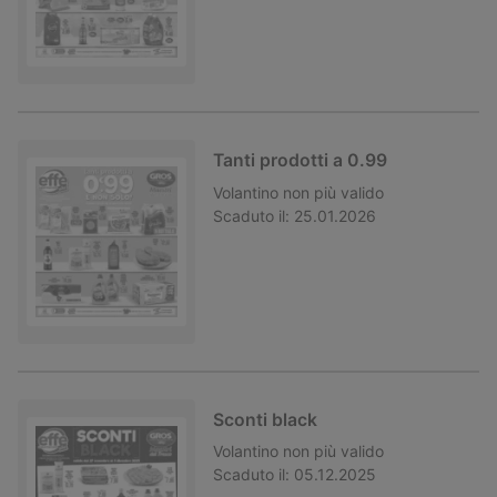
Tanti prodotti a 0.99
Volantino
non più valido
Scaduto il:
25.01.2026
Sconti black
Volantino
non più valido
Scaduto il:
05.12.2025