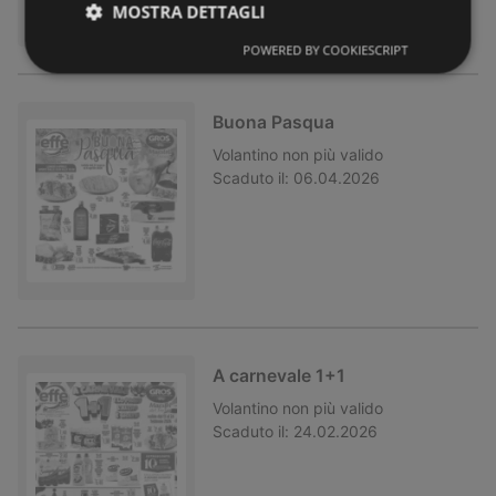
MOSTRA DETTAGLI
POWERED BY COOKIESCRIPT
Buona Pasqua
Volantino
non più valido
Scaduto il:
06.04.2026
A carnevale 1+1
Volantino
non più valido
Scaduto il:
24.02.2026