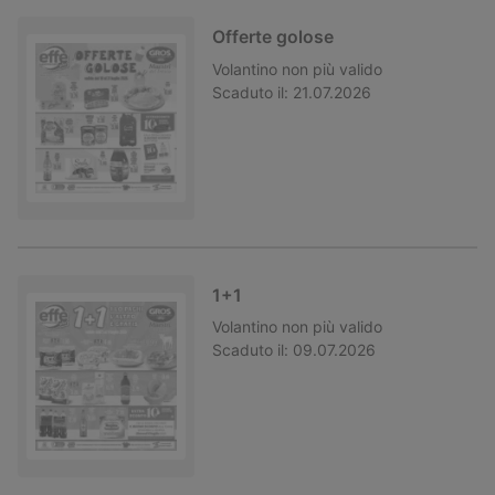
Offerte golose
Volantino
non più valido
Scaduto il:
21.07.2026
1+1
Volantino
non più valido
Scaduto il:
09.07.2026