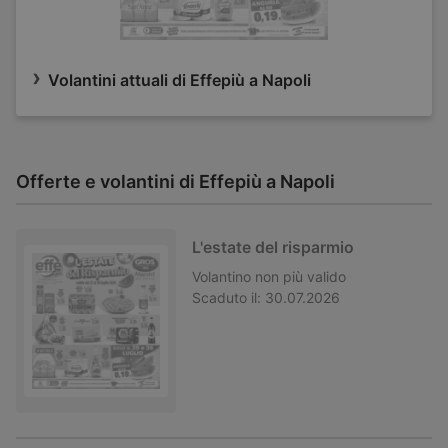
Volantini attuali di Effepiù a Napoli
Offerte e volantini di Effepiù a Napoli
L'estate del risparmio
Volantino
non più valido
Scaduto il:
30.07.2026