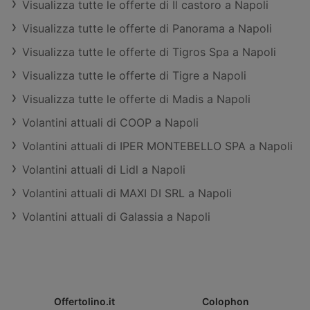
Visualizza tutte le offerte di Il castoro a Napoli
Visualizza tutte le offerte di Panorama a Napoli
Visualizza tutte le offerte di Tigros Spa a Napoli
Visualizza tutte le offerte di Tigre a Napoli
Visualizza tutte le offerte di Madis a Napoli
Volantini attuali di COOP a Napoli
Volantini attuali di IPER MONTEBELLO SPA a Napoli
Volantini attuali di Lidl a Napoli
Volantini attuali di MAXI DI SRL a Napoli
Volantini attuali di Galassia a Napoli
Offertolino.it
Colophon