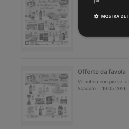
più
Volantino
non più valid
Scaduto il:
28.05.2026
MOSTRA DET
Offerte da favola
Volantino
non più valid
Scaduto il:
19.05.2026