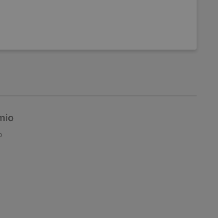
mio
o