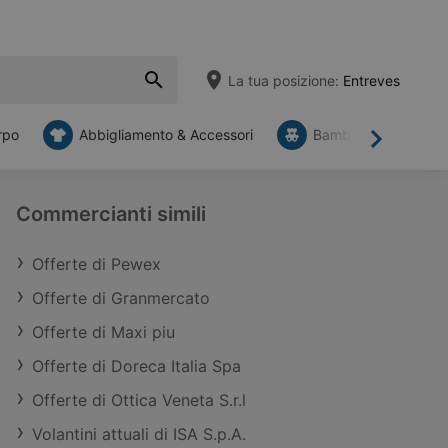
La tua posizione:
Entreves
rpo
Abbigliamento & Accessori
Bambini
Mob
Avanti
Commercianti simili
Offerte di Pewex
Offerte di Granmercato
Offerte di Maxi piu
Offerte di Doreca Italia Spa
Offerte di Ottica Veneta S.r.l
Volantini attuali di ISA S.p.A.