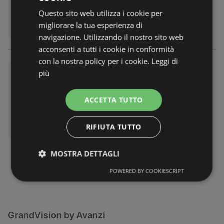
Volantino
non più valido
Questo sito web utilizza i cookie per
Scaduto il:
30.11.2025
migliorare la tua esperienza di
navigazione. Utilizzando il nostro sito web
acconsenti a tutti i cookie in conformità
con la nostra policy per i cookie.
Leggi di
-25% sulle lenti a contatto
più
Volantino
non più valido
Scaduto il:
30.09.2025
ACCETTA TUTTO
RIFIUTA TUTTO
MOSTRA DETTAGLI
POWERED BY COOKIESCRIPT
GrandVision by Avanzi