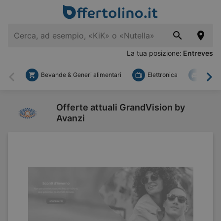
La tua posizione:
Entreves
Bevande & Generi alimentari
Elettronica
Fai d
Indietro
Ava
Offerte attuali GrandVision by
Avanzi