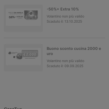
-50%+ Extra 10%
Volantino
non più valido
Scaduto il:
13.10.2025
Buono sconto cucina 2000 e
uro
Volantino
non più valido
Scaduto il:
09.09.2025