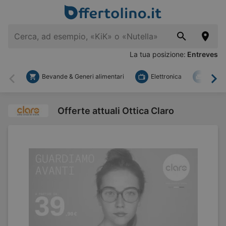
La tua posizione:
Entreves
Bevande & Generi alimentari
Elettronica
Fai d
Indietro
Ava
Offerte attuali Ottica Claro