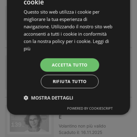
cookie
Saldi 50%
Questo sito web utilizza i cookie per
migliorare la tua esperienza di
Volantino
non più valido
navigazione. Utilizzando il nostro sito web
Scaduto il:
31.01.2026
acconsenti a tutti i cookie in conformità
con la nostra policy per i cookie.
Leggi di
più
Chi ha paura del gatto nero ?
ACCETTA TUTTO
Volantino
non più valido
Scaduto il:
30.11.2025
RIFIUTA TUTTO
MOSTRA DETTAGLI
POWERED BY COOKIESCRIPT
COPPIA DI LENTI PROGRESSIV
E
Volantino
non più valido
Scaduto il:
16.11.2025