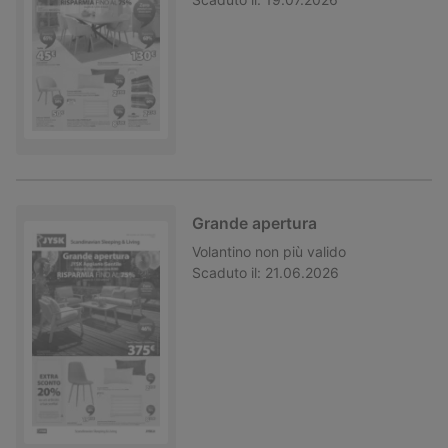
Grande apertura
Volantino
non più valido
Scaduto il:
21.06.2026