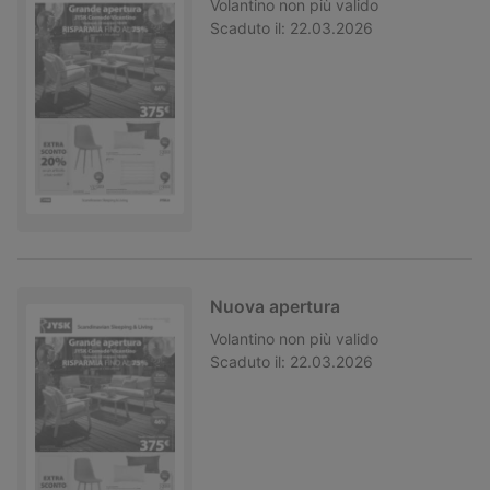
Volantino
non più valido
Scaduto il:
22.03.2026
Nuova apertura
Volantino
non più valido
Scaduto il:
22.03.2026