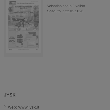
Volantino
non più valido
Scaduto il:
22.02.2026
JYSK
Web: www.jysk.it