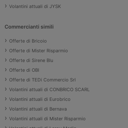
Volantini attuali di JYSK
Commercianti simili
Offerte di Bricoio
Offerte di Mister Risparmio
Offerte di Sirene Blu
Offerte di OBI
Offerte di TEDi Commercio Srl
Volantini attuali di CONBRICO SCARL
Volantini attuali di Eurobrico
Volantini attuali di Bernava
Volantini attuali di Mister Risparmio