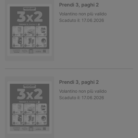
Prendi 3, paghi 2
Volantino
non più valido
Scaduto il:
17.06.2026
Prendi 3, paghi 2
Volantino
non più valido
Scaduto il:
17.06.2026