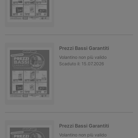
Prezzi Bassi Garantiti
Volantino
non più valido
Scaduto il:
15.07.2026
Prezzi Bassi Garantiti
Volantino
non più valido