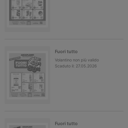
Fuori tutto
Volantino
non più valido
Scaduto il:
27.05.2026
Fuori tutto