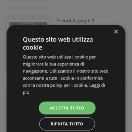
Prendi 3, paghi 2
×
Volantino
non più valido
Scaduto il:
10.06.2026
Questo sito web utilizza
cookie
Questo sito web utilizza i cookie per
migliorare la tua esperienza di
navigazione. Utilizzando il nostro sito web
acconsenti a tutti i cookie in conformità
con la nostra policy per i cookie.
Leggi di
più
Prendi 3, paghi 2
Volantino
non più valido
ACCETTA TUTTO
Scaduto il:
10.06.2026
RIFIUTA TUTTO