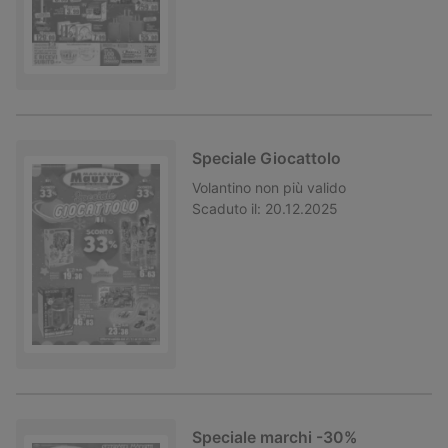
Speciale Giocattolo
Volantino
non più valido
Scaduto il:
20.12.2025
Speciale marchi -30%