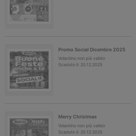
Promo Social Dicembre 2025
Volantino
non più valido
Scaduto il:
20.12.2025
Merry Christmas
Volantino
non più valido
Scaduto il:
20.12.2025