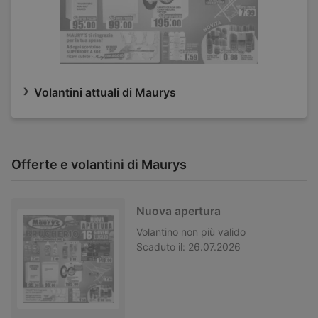
Volantini attuali di Maurys
Offerte e volantini di Maurys
Nuova apertura
Volantino
non più valido
Scaduto il:
26.07.2026