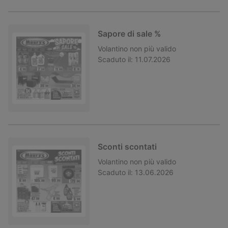
Sapore di sale %
Volantino
non più valido
Scaduto il:
11.07.2026
Sconti scontati
Volantino
non più valido
Scaduto il:
13.06.2026