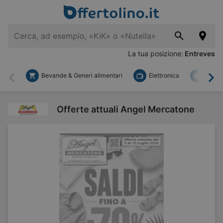
La tua posizione:
Entreves
Bevande & Generi alimentari
Elettronica
Fai d
Indietro
Ava
Offerte attuali Angel Mercatone