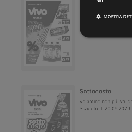
Sconti d'estate
più
Volantino
non più valid
MOSTRA DET
Scaduto il:
27.06.2026
Sottocosto
Volantino
non più valid
Scaduto il:
20.06.2026