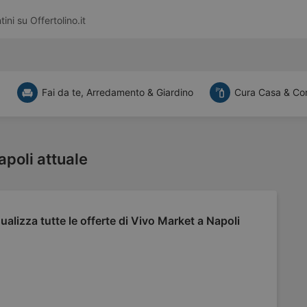
tini su
Offertolino.it
a
Fai da te, Arredamento & Giardino
Cura Casa & Co
poli attuale
ualizza tutte le offerte di Vivo Market a Napoli