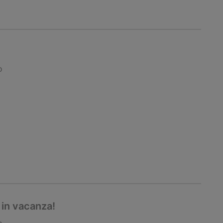
o
 in vacanza!