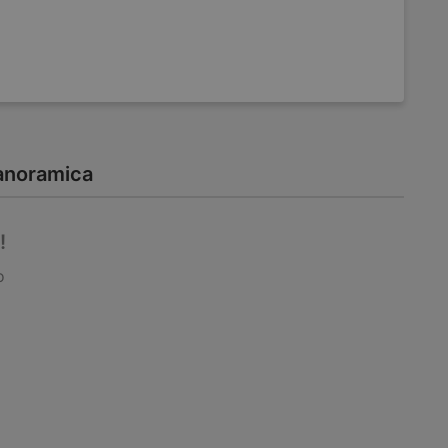
panoramica
!
o