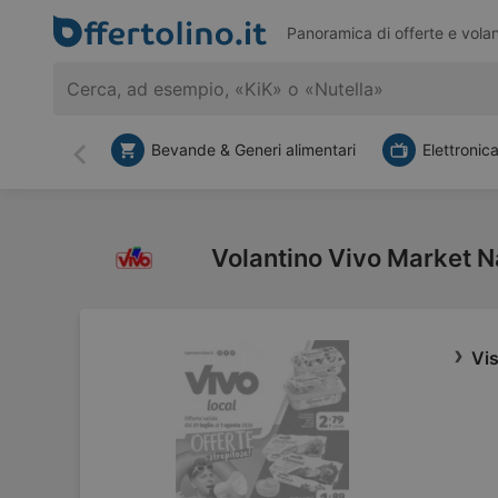
Panoramica di offerte e volan
Bevande & Generi alimentari
Elettronic
Indietro
Volantino Vivo Market Na
Vis