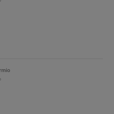
o
armio
o