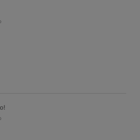
o
o!
o