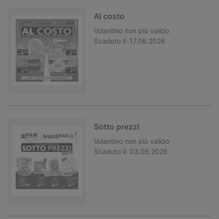
Al costo
Volantino
non più valido
Scaduto il:
17.06.2026
Sotto prezzi
Volantino
non più valido
Scaduto il:
03.06.2026