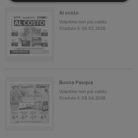
Al costo
Volantino
non più valido
Scaduto il:
06.05.2026
Buona Pasqua
Volantino
non più valido
Scaduto il:
08.04.2026