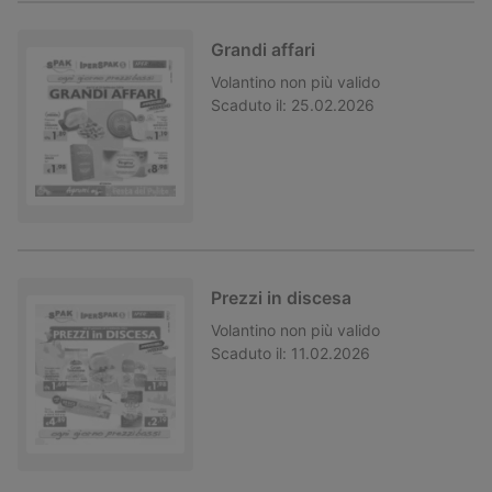
Grandi affari
Volantino
non più valido
Scaduto il:
25.02.2026
Prezzi in discesa
Volantino
non più valido
Scaduto il:
11.02.2026