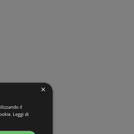
×
ilizzando il
ookie.
Leggi di