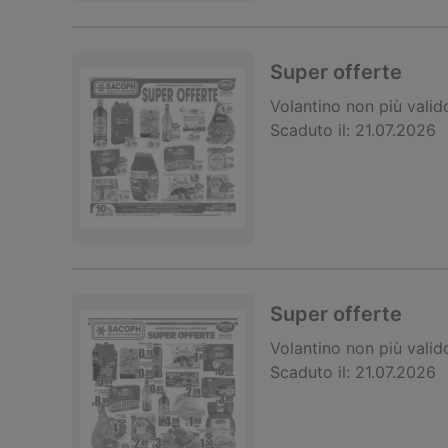
Super offerte
Volantino
non più valid
Scaduto il:
21.07.2026
Super offerte
Volantino
non più valid
Scaduto il:
21.07.2026