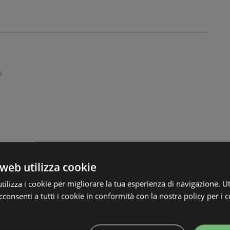
o
web utilizza cookie
ilizza i cookie per migliorare la tua esperienza di navigazione. Ut
consenti a tutti i cookie in conformità con la nostra policy per i c
o