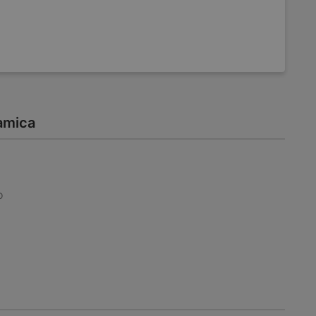
ramica
o