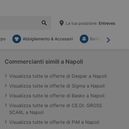
La tua posizione:
Entreves
rpo
Abbigliamento & Accessori
Bambini
Mob
Avanti
Commercianti simili a Napoli
Visualizza tutte le offerte di Despar a Napoli
Visualizza tutte le offerte di Sigma a Napoli
Visualizza tutte le offerte di Basko a Napoli
Visualizza tutte le offerte di CE.DI. GROSS
SCARL a Napoli
Visualizza tutte le offerte di PiM a Napoli