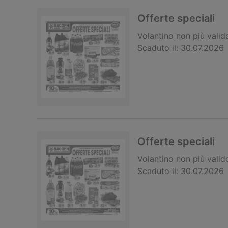
Offerte speciali
Volantino
non più valid
Scaduto il:
30.07.2026
Offerte speciali
Volantino
non più valid
Scaduto il:
30.07.2026