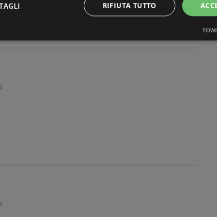
TAGLI
RIFIUTA TUTTO
ACC
POWE
o
o