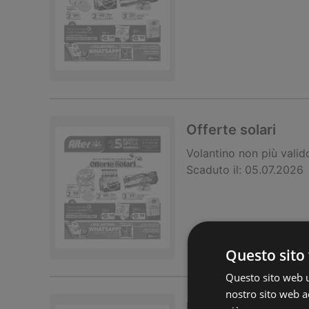
Offerte solari
Volantino
non più valid
Scaduto il:
05.07.2026
Questo sito 
Questo sito web ut
nostro sito web ac
Benvenuta estate