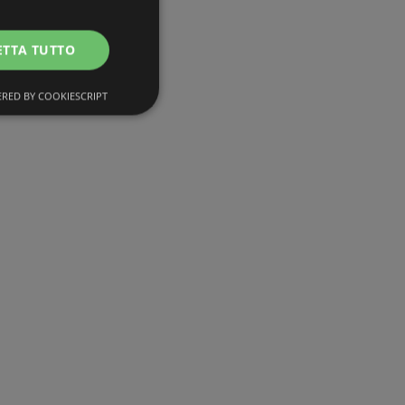
ETTA TUTTO
RED BY COOKIESCRIPT