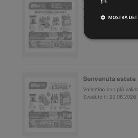
più
Volantino
non più valid
MOSTRA DET
Scaduto il:
23.06.2026
Benvenuta estate
Volantino
non più valid
Scaduto il:
23.06.2026