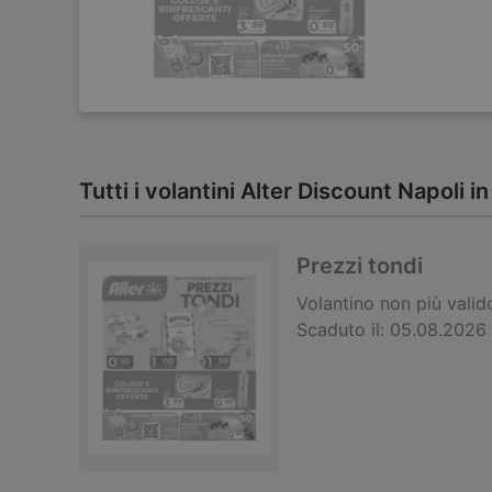
Tutti i volantini Alter Discount Napoli 
Prezzi tondi
Volantino
non più valid
Scaduto il:
05.08.2026