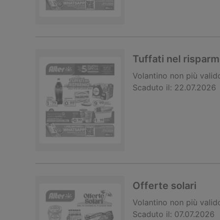
Tuffati nel risparm
Volantino
non più valid
Scaduto il:
22.07.2026
Offerte solari
Volantino
non più valid
Scaduto il:
07.07.2026