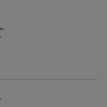
io
o
o