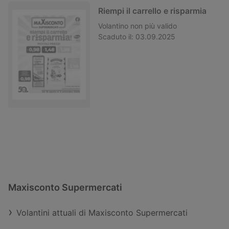
Riempi il carrello e risparmia
Volantino
non più valido
Scaduto il:
03.09.2025
Maxisconto Supermercati
Volantini attuali di Maxisconto Supermercati