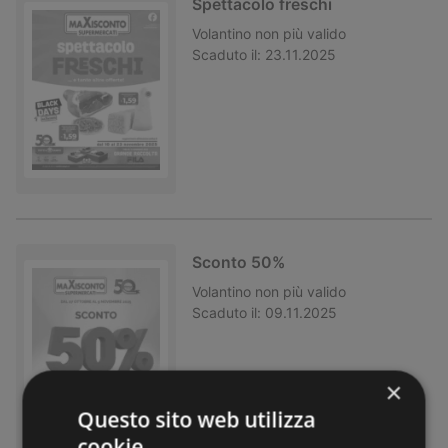
Spettacolo freschi
Volantino
non più valido
Scaduto il:
23.11.2025
Sconto 50%
Volantino
non più valido
Scaduto il:
09.11.2025
×
Questo sito web utilizza
cookie