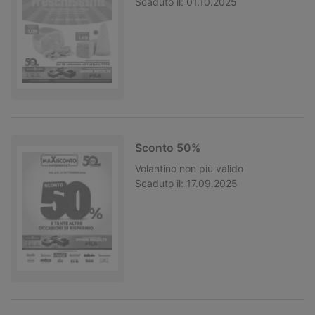
Scaduto il:
01.10.2025
Sconto 50%
Volantino
non più valido
Scaduto il:
17.09.2025