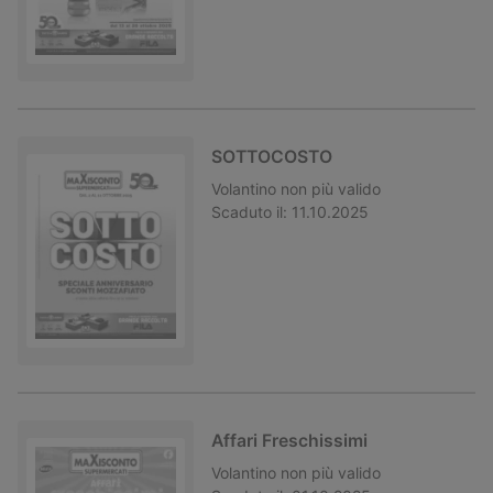
SOTTOCOSTO
Volantino
non più valido
Scaduto il:
11.10.2025
Affari Freschissimi
Volantino
non più valido