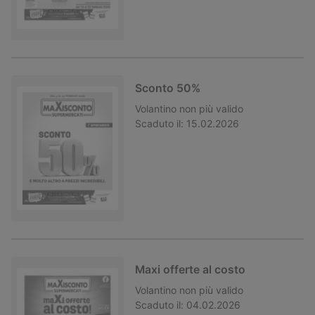
Sconto 50%
Volantino
non più valido
Scaduto il:
15.02.2026
Maxi offerte al costo
Volantino
non più valido
Scaduto il:
04.02.2026