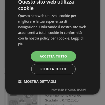
Questo sito web utilizza
cookie
Buone Feste
Questo sito web utilizza i cookie per
migliorare la tua esperienza di
Volantino
non più valido
navigazione. Utilizzando il nostro sito web
Scaduto il:
14.12.2025
Rimosso:
0,47 km
acconsenti a tutti i cookie in conformità
con la nostra policy per i cookie.
Leggi di
più
ACCETTA TUTTO
RIFIUTA TUTTO
MOSTRA DETTAGLI
Buone Feste - le marche che a
mi
POWERED BY COOKIESCRIPT
Volantino
non più valido
Scaduto il:
07.12.2025