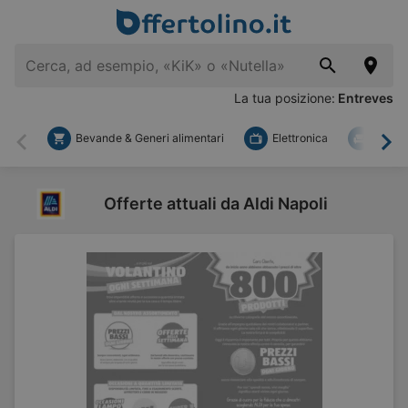
La tua posizione:
Entreves
Bevande & Generi alimentari
Elettronica
Fai d
Indietro
Ava
Offerte attuali da Aldi Napoli