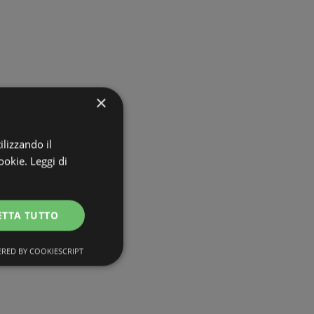
×
ilizzando il
ookie.
Leggi di
ETTA TUTTO
RED BY COOKIESCRIPT