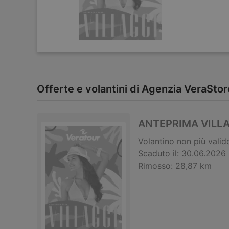
Offerte e volantini di Agenzia VeraStor
ANTEPRIMA VILLA
Volantino
non più valid
Scaduto il:
30.06.2026
Rimosso:
28,87 km