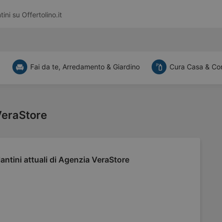
tini su
Offertolino.it
a
Fai da te, Arredamento & Giardino
Cura Casa & Co
VeraStore
antini attuali di Agenzia VeraStore