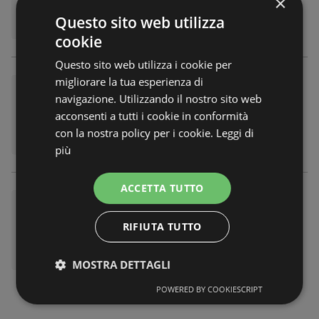
×
Scaduto il:
25.12.2025
Questo sito web utilizza
cookie
Questo sito web utilizza i cookie per
migliorare la tua esperienza di
Sconto 50%
navigazione. Utilizzando il nostro sito web
Volantino
non più valido
acconsenti a tutti i cookie in conformità
Scaduto il:
30.11.2025
con la nostra policy per i cookie.
Leggi di
più
ACCETTA TUTTO
30%
Volantino
non più valido
RIFIUTA TUTTO
Scaduto il:
30.09.2025
MOSTRA DETTAGLI
POWERED BY COOKIESCRIPT