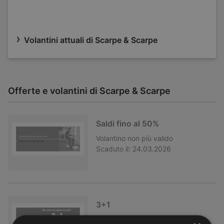
Volantini attuali di Scarpe & Scarpe
Offerte e volantini di Scarpe & Scarpe
Saldi fino al 50%
Volantino
non più valido
Scaduto il:
24.03.2026
3+1
Volantino
non più valido