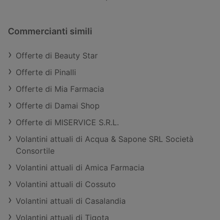
Commercianti simili
Offerte di Beauty Star
Offerte di Pinalli
Offerte di Mia Farmacia
Offerte di Damai Shop
Offerte di MISERVICE S.R.L.
Volantini attuali di Acqua & Sapone SRL Società
Consortile
Volantini attuali di Amica Farmacia
Volantini attuali di Cossuto
Volantini attuali di Casalandia
Volantini attuali di Tigota