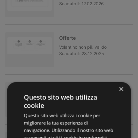
Scaduto il:
17.02.2026
Offerte
Volantino
non più valido
Scaduto il:
28.12.2025
×
Occhiali nuance audio
Questo sito web utilizza
Volantino
non più valido
Scaduto il:
02.12.2025
cookie
Questo sito web utilizza i cookie per
migliorare la tua esperienza di
navigazione. Utilizzando il nostro sito web
acconsenti a tutti i cookie in conformità
Black days -30%