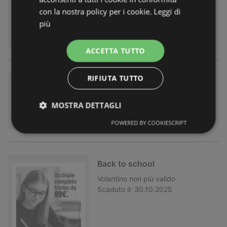
con la nostra policy per i cookie.
Leggi di
Volantino
non più valido
più
Scaduto il:
01.12.2025
ACCETTA TUTTO
RIFIUTA TUTTO
Sconto 50% sulle montature +
20% sulle lenti
MOSTRA DETTAGLI
Volantino
non più valido
Scaduto il:
19.11.2025
POWERED BY COOKIESCRIPT
Back to school
Volantino
non più valido
Scaduto il:
30.10.2025