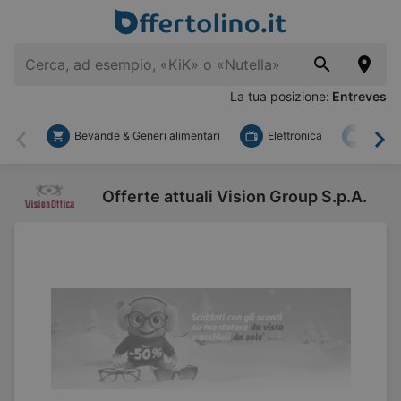
La tua posizione:
Entreves
Bevande & Generi alimentari
Elettronica
Fai d
Indietro
Ava
Offerte attuali Vision Group S.p.A.