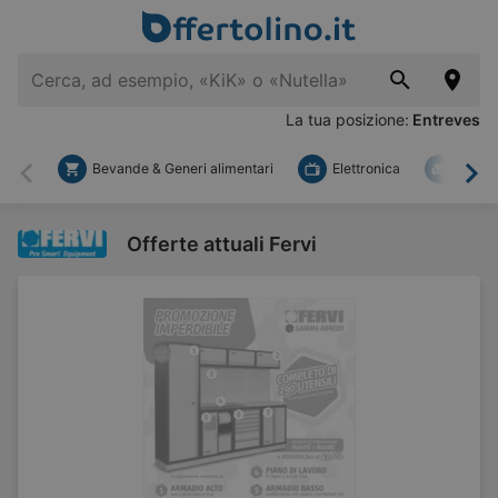
La tua posizione:
Entreves
Bevande & Generi alimentari
Elettronica
Fai d
Indietro
Ava
Offerte attuali Fervi