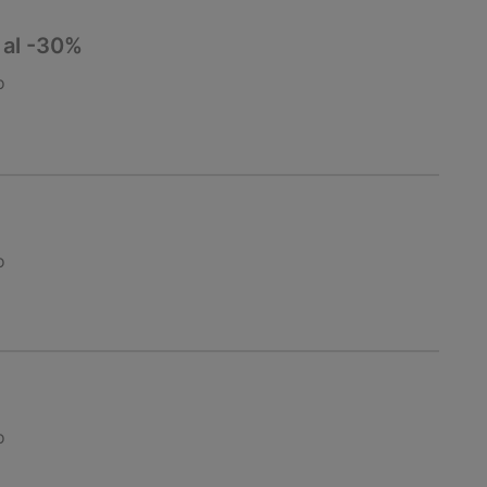
 al -30%
o
o
o