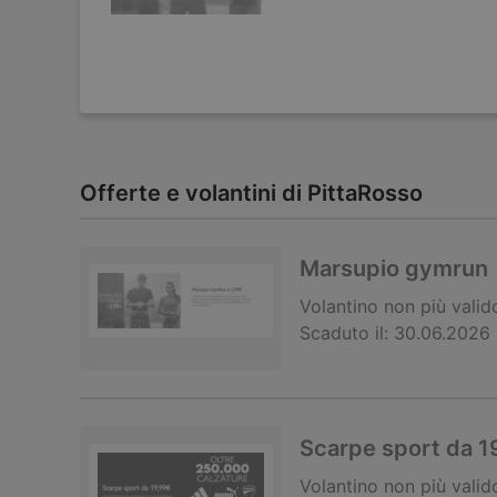
Offerte e volantini di PittaRosso
Marsupio gymrun
Volantino
non più valid
Scaduto il:
30.06.2026
Scarpe sport da 1
Volantino
non più valid