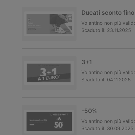
Ducati sconto fino
Volantino
non più valid
Scaduto il:
23.11.2025
3+1
Volantino
non più valid
Scaduto il:
04.11.2025
-50%
Volantino
non più valid
Scaduto il:
30.09.2025