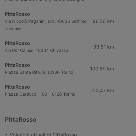
PittaRosso
96,36 km
Via Niccolò Paganini, snc, 10036 Settimo
Torinese
PittaRosso
99,61 km
Via Per Caluso, 10034 Chivasso
PittaRosso
100,89 km
Piazza Santa Rita, 9, 10136 Torino
PittaRosso
102,47 km
Piazza Carducci, 169, 10126 Torino
PittaRosso
Volantini attuali di PittaRosso