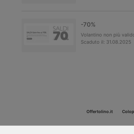
-70%
Volantino
non più valid
Scaduto il:
31.08.2025
Offertolino.it
Colo