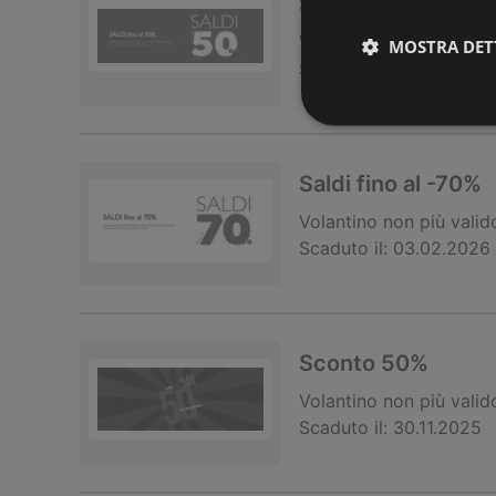
Saldi fino al 50%
Volantino
non più valid
MOSTRA DET
Scaduto il:
28.02.2026
Saldi fino al -70%
Volantino
non più valid
Scaduto il:
03.02.2026
Sconto 50%
Volantino
non più valid
Scaduto il:
30.11.2025