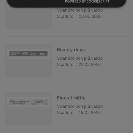
Celebra chi sei, ogni giorno
POWERED BY COOKIESCRIPT
Volantino
non più valido
Scaduto il:
08.03.2026
Beauty days
Volantino
non più valido
Scaduto il:
22.02.2026
Fino al -40%
Volantino
non più valido
Scaduto il:
15.02.2026