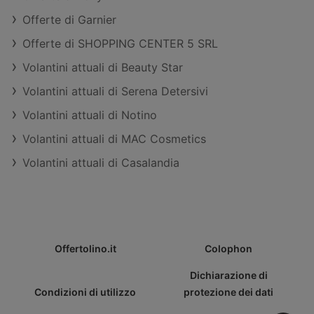
Offerte di Garnier
Offerte di SHOPPING CENTER 5 SRL
Volantini attuali di Beauty Star
Volantini attuali di Serena Detersivi
Volantini attuali di Notino
Volantini attuali di MAC Cosmetics
Volantini attuali di Casalandia
Offertolino.it
Colophon
Dichiarazione di
Condizioni di utilizzo
protezione dei dati