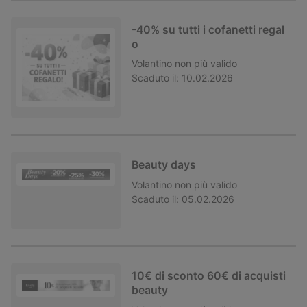
-40% su tutti i cofanetti regal
o
Volantino
non più valido
Scaduto il:
10.02.2026
Beauty days
Volantino
non più valido
Scaduto il:
05.02.2026
10€ di sconto 60€ di acquisti
beauty