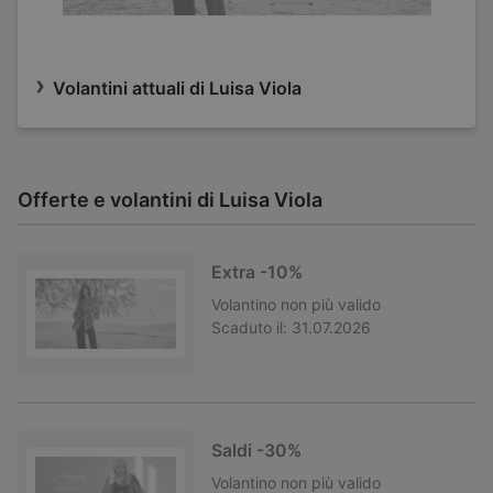
Volantini attuali di Luisa Viola
Offerte e volantini di Luisa Viola
Extra -10%
Volantino
non più valido
Scaduto il:
31.07.2026
Saldi -30%
Volantino
non più valido