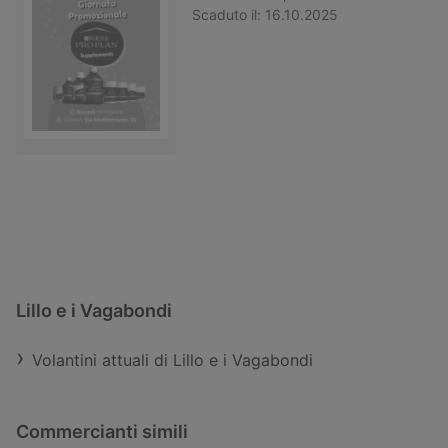
Scaduto il:
16.10.2025
Lillo e i Vagabondi
Volantini attuali di Lillo e i Vagabondi
Commercianti simili