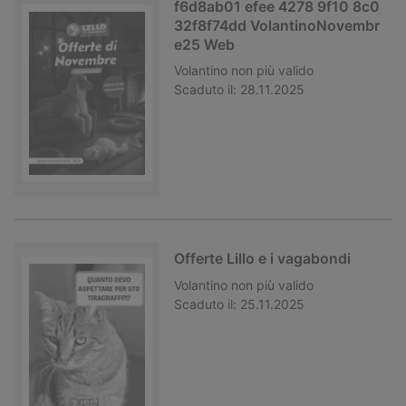
f6d8ab01 efee 4278 9f10 8c0
32f8f74dd VolantinoNovembr
e25 Web
Volantino
non più valido
Scaduto il:
28.11.2025
Offerte Lillo e i vagabondi
Volantino
non più valido
Scaduto il:
25.11.2025