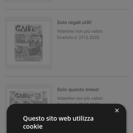
Solo regali utili!
Volantino
non più valido
Scaduto il:
27.12.2025
Solo questo mese!
Volantino
non più valido
Scaduto il:
29.11.2025
×
Questo sito web utilizza
cookie