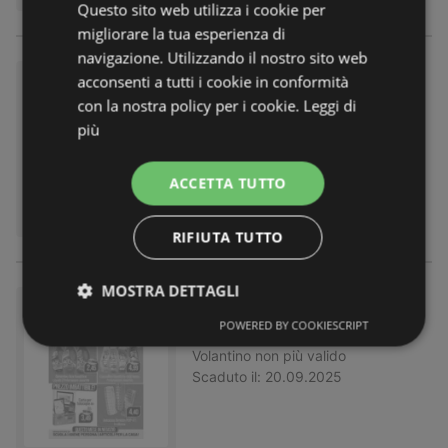
Questo sito web utilizza i cookie per
migliorare la tua esperienza di
navigazione. Utilizzando il nostro sito web
Offerte valide dal 15 al 31 otto
acconsenti a tutti i cookie in conformità
bre
con la nostra policy per i cookie.
Leggi di
più
Volantino
non più valido
Scaduto il:
31.10.2025
ACCETTA TUTTO
RIFIUTA TUTTO
MOSTRA DETTAGLI
Offerte valide dal 05 al 20 sett
POWERED BY COOKIESCRIPT
embre 2025
Volantino
non più valido
Scaduto il:
20.09.2025