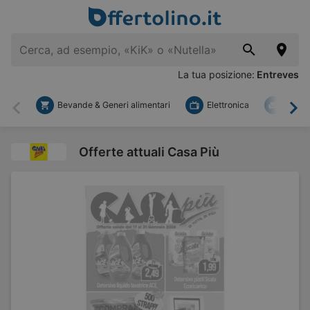
La tua posizione:
Entreves
Bevande & Generi alimentari
Elettronica
Fai d
Indietro
Ava
Offerte attuali Casa Più