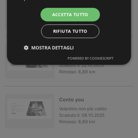
Volantino
non più valido
ACCETTA TUTTO
Scaduto il:
21.01.2026
Rimosso:
8,89 km
RIFIUTA TUTTO
MOSTRA DETTAGLI
Conto you
POWERED BY COOKIESCRIPT
Volantino
non più valido
Scaduto il:
22.10.2025
Rimosso:
8,89 km
Conto you
Volantino
non più valido
Scaduto il:
08.10.2025
Rimosso:
8,89 km