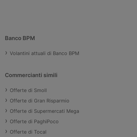
Banco BPM
Volantini attuali di Banco BPM
Commercianti simili
Offerte di Smoll
Offerte di Gran Risparmio
Offerte di Supermercati Mega
Offerte di PaghiPoco
Offerte di Tocal