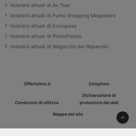
Volantini attuali di Av Tour
Volantini attuali di Punto Shopping Megastore
Volantini attuali di Eurospesa
Volantini attuali di PrimoPrezzo
Volantini attuali di Magazzini del Risparmio
Offertolino.it
Colophon
Dichiarazione di
Condizioni di utilizzo
protezione dei dati
Mappa del sito
Verso 