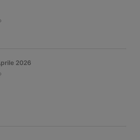
o
Aprile 2026
o