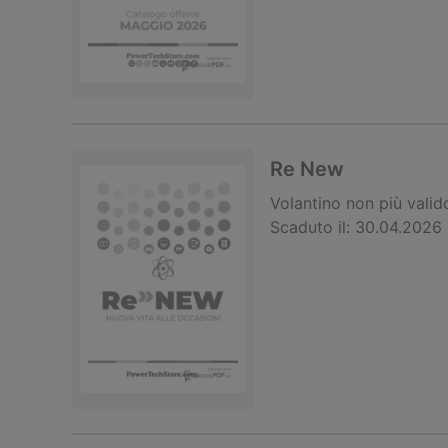
Re New
Volantino
non più valid
Scaduto il:
30.04.2026