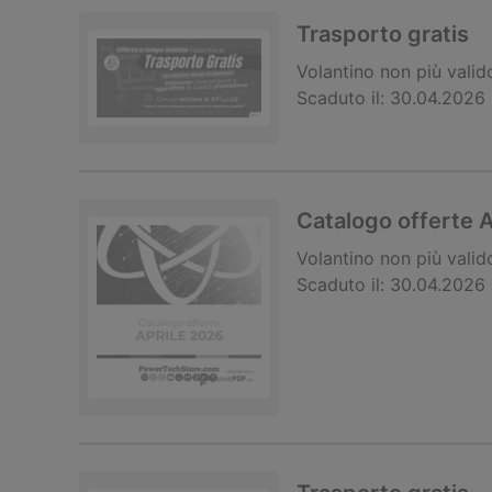
Trasporto gratis
Volantino
non più valid
Scaduto il:
30.04.2026
Catalogo offerte 
Volantino
non più valid
Scaduto il:
30.04.2026