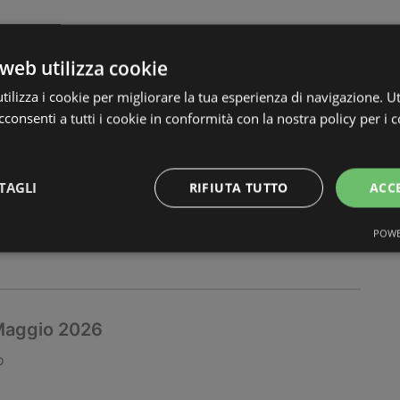
web utilizza cookie
ilizza i cookie per migliorare la tua esperienza di navigazione. Ut
consenti a tutti i cookie in conformità con la nostra policy per i c
TAGLI
RIFIUTA TUTTO
ACC
o
POWE
Maggio 2026
o