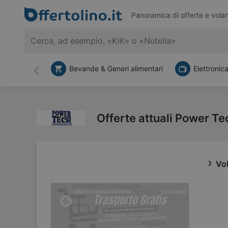
Panoramica di offerte e volan
Bevande & Generi alimentari
Elettronic
Indietro
Offerte attuali Power Te
Vol