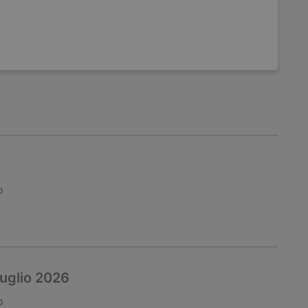
o
Luglio 2026
o