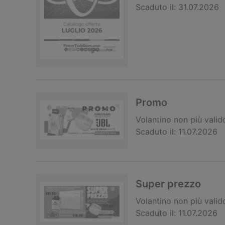
Scaduto il:
31.07.2026
Promo
Volantino
non più valid
Scaduto il:
11.07.2026
Super prezzo
Volantino
non più valid
Scaduto il:
11.07.2026