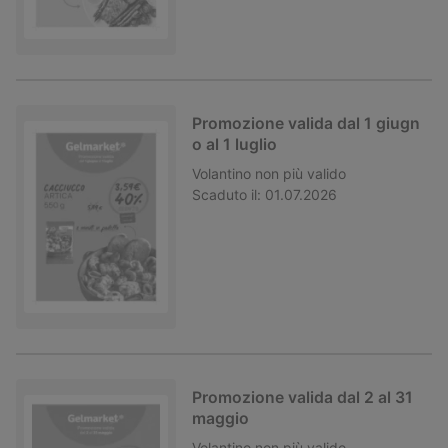
Promozione valida dal 1 giugn
o al 1 luglio
Volantino
non più valido
Scaduto il:
01.07.2026
Promozione valida dal 2 al 31
maggio
Volantino
non più valido