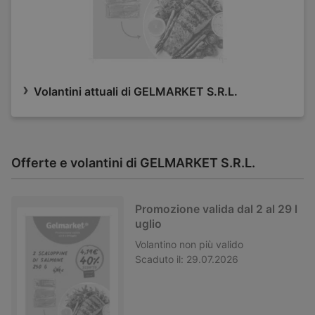
Volantini attuali di GELMARKET S.R.L.
Offerte e volantini di GELMARKET S.R.L.
Promozione valida dal 2 al 29 l
uglio
Volantino
non più valido
Scaduto il:
29.07.2026