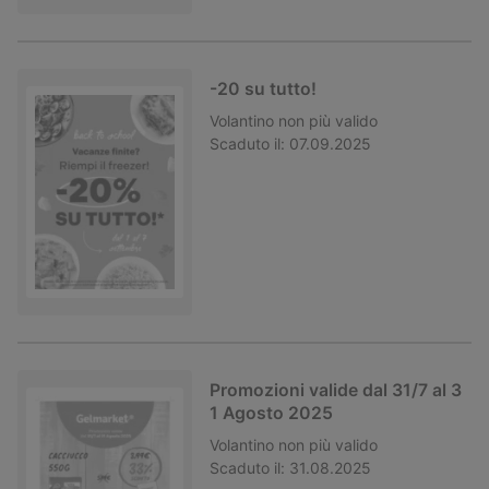
-20 su tutto!
Volantino
non più valido
Scaduto il:
07.09.2025
Promozioni valide dal 31/7 al 3
1 Agosto 2025
Volantino
non più valido
Scaduto il:
31.08.2025