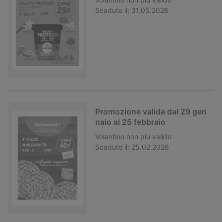
Scaduto il:
31.05.2026
Promozione valida dal 29 gen
naio al 25 febbraio
Volantino
non più valido
Scaduto il:
25.02.2026