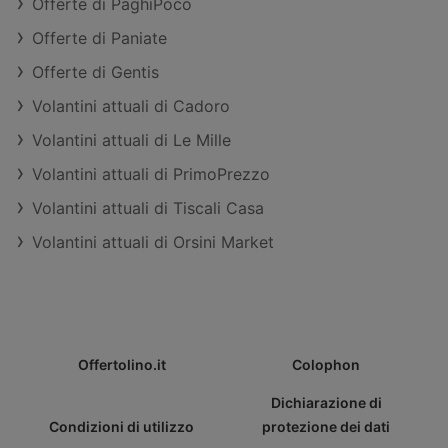
Offerte di PaghiPoco
Offerte di Paniate
Offerte di Gentis
Volantini attuali di Cadoro
Volantini attuali di Le Mille
Volantini attuali di PrimoPrezzo
Volantini attuali di Tiscali Casa
Volantini attuali di Orsini Market
Offertolino.it
Colophon
Dichiarazione di
Condizioni di utilizzo
protezione dei dati