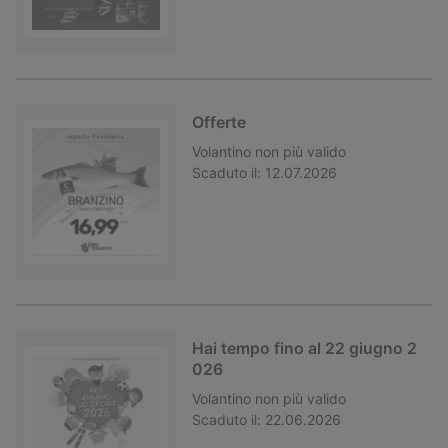
Offerte
Volantino
non più valido
Scaduto il:
12.07.2026
Hai tempo fino al 22 giugno 2
026
Volantino
non più valido
Scaduto il:
22.06.2026