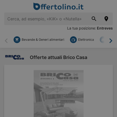
La tua posizione:
Entreves
Bevande & Generi alimentari
Elettronica
Fai d
Indietro
Ava
Offerte attuali Brico Casa