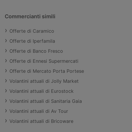
Commercianti simili
Offerte di Caramico
Offerte di Iperfamila
Offerte di Banco Fresco
Offerte di Ennesi Supermercati
Offerte di Mercato Porta Portese
Volantini attuali di Jolly Market
Volantini attuali di Eurostock
Volantini attuali di Sanitaria Gaia
Volantini attuali di Av Tour
Volantini attuali di Bricoware