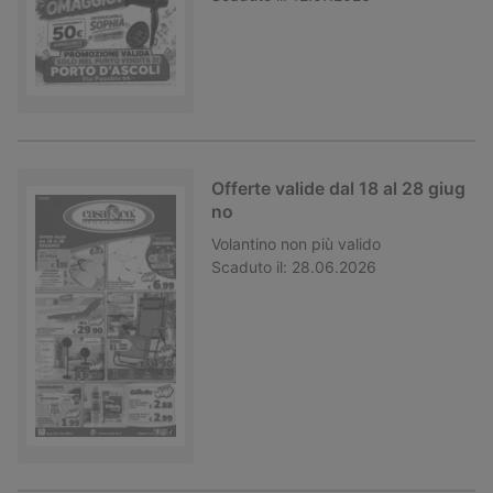
Offerte valide dal 18 al 28 giug
no
Volantino
non più valido
Scaduto il:
28.06.2026