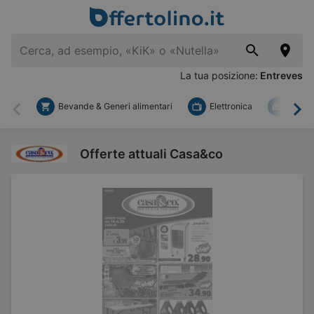
La tua posizione:
Entreves
Bevande & Generi alimentari
Elettronica
Fai d
Indietro
Ava
Offerte attuali Casa&co