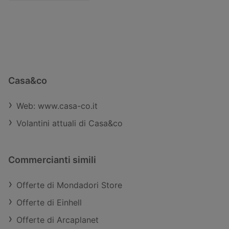
Casa&co
Web: www.casa-co.it
Volantini attuali di Casa&co
Commercianti simili
Offerte di Mondadori Store
Offerte di Einhell
Offerte di Arcaplanet