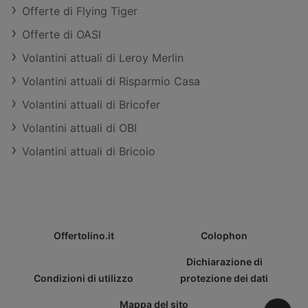
Offerte di Flying Tiger
Offerte di OASI
Volantini attuali di Leroy Merlin
Volantini attuali di Risparmio Casa
Volantini attuali di Bricofer
Volantini attuali di OBI
Volantini attuali di Bricoio
Offertolino.it
Colophon
Dichiarazione di
Condizioni di utilizzo
protezione dei dati
Mappa del sito