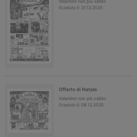
Volantino
non più valido
Scaduto il:
31.12.2025
Offerte di Natale
Volantino
non più valido
Scaduto il:
08.12.2025