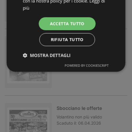
con la nostra policy per i cookie.
Leggi di
più
ACCETTA TUTTO
RIFIUTA TUTTO
Offerte valide dal 23 aprile al 3
maggio
MOSTRA DETTAGLI
Volantino
non più valido
Scaduto il:
03.05.2026
POWERED BY COOKIESCRIPT
Sbocciano le offerte
Volantino
non più valido
Scaduto il:
06.04.2026