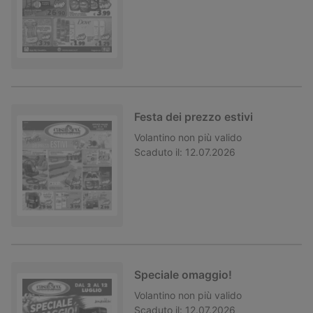
Festa dei prezzo estivi
Volantino
non più valido
Scaduto il:
12.07.2026
Speciale omaggio!
Volantino
non più valido
Scaduto il:
12.07.2026