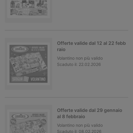
Offerte valide dal 12 al 22 febb
raio
Volantino
non più valido
Scaduto il:
22.02.2026
Offerte valide dal 29 gennaio
al 8 febbraio
Volantino
non più valido
Scaduto il:
08.02.2026