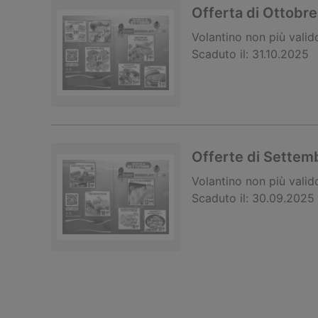
Offerta di Ottobre
Volantino
non più valid
Scaduto il:
31.10.2025
Offerte di Settem
Volantino
non più valid
Scaduto il:
30.09.2025