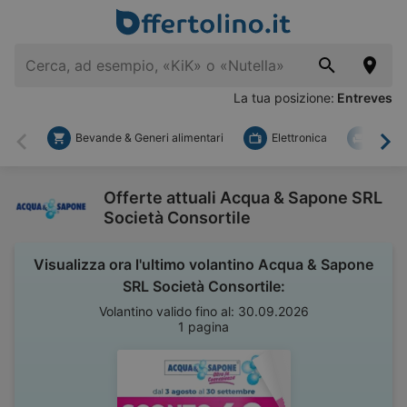
La tua posizione:
Entreves
Bevande & Generi alimentari
Elettronica
Fai d
Indietro
Ava
Offerte attuali Acqua & Sapone SRL
Società Consortile
Visualizza ora l'ultimo volantino Acqua & Sapone
SRL Società Consortile:
Volantino valido fino al: 30.09.2026
1 pagina