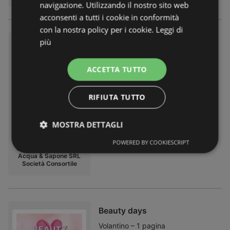
navigazione. Utilizzando il nostro sito web
acconsenti a tutti i cookie in conformità
con la nostra policy per i cookie.
Leggi di
più
Glitter & Shine
Volantino – 14 pagine
Volantino valida fino:
02.09.2026
ACCETTA TUTTO
Rimosso:
26,61 km
RIFIUTA TUTTO
MOSTRA DETTAGLI
POWERED BY COOKIESCRIPT
DISPONIBILE PRESSO:
Acqua & Sapone SRL
Società Consortile
Beauty days
Volantino – 1 pagina